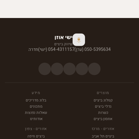
ישי אוזן
שיווק ביצים
050-5395634 (ערן)
054-4311157 (ישי)
חדרה
מוצרים
מידע
קטלוג ביצים
בלוג מדריכים
גדלי ביצים
מתכונים
כשרות
שאלות נפוצות
אחסון ביצים
אודותינו
אזורים - מרכז
אזורים - צפון
ביצים תל אביב
ביצים חיפה