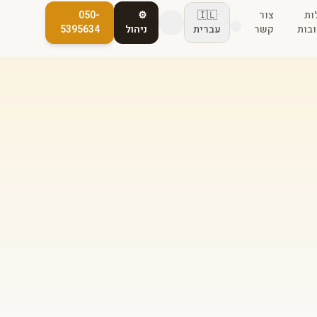
ות
צור
🇮🇱
⚙️
050-
בות
קשר
עברית
ניהול
5395634