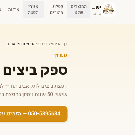
המוצרים
קטלוג
אזורי
ישי אוזן
אודות
ג
שלנו
מוצרים
הפצה
שיווק ביצים
דף הבית
אזורי הפצה
ביצים תל אביב
גוש דן
ספק ביצים 
שישי. 50 שנות ניסיון בהפצת ביצים איכותיות לכל סוגי העסקים.
050-5395634 — הזמינו עכשיו