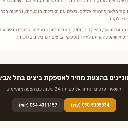
 ואיכותיות לעסקים מכל הסוגים — ממסעדות קטנות ועד רשתות גדולות
ור מלאה מהחווה אליכם, ביצים עם תאריכים מובטחים, גמישות בכמו
לכל לקוח.
מסעדות שף, בתי קפה בוטיק, קונדיטוריות ומאפיות, קייטרינג ואירועים
יכות שהפכה אותנו לאחד מספקי הביצים המובילים בגוש דן.
ניינים בהצעת מחיר לאספקת ביצים בתל אבי
השאירו פרטים ונחזור אליכם תוך 24 שעות עם הצעה מותאמת.
050-5395634 (ערן)
054-4311157 (ישי)