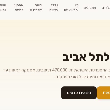
צי
גדלי
כשר
אחסון
שאל
לריה
מתכונים
המשאיות
ביצים
לפסח ✡️
ביצים
ותשו
לתל אביב
הפצת ביצים לתל אביב יפו — לב המסעדנות הישראלית. 470,000 תושבים, אספקה ראשון עד
השאירו פרטים