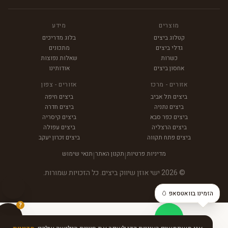
מוצרים
מידע
קטלוג ביצים
בלוג מדריכים
גדלי ביצים
מתכונים
כשרות
שאלות נפוצות
אחסון ביצים
אודותינו
אזורים - מרכז
אזורים - צפון
ביצים תל אביב
ביצים חיפה
ביצים נתניה
ביצים חדרה
ביצים כפר סבא
ביצים קיסריה
ביצים הרצליה
ביצים עפולה
ביצים פתח תקווה
ביצים זכרון יעקב
מדיניות פרטיות
תקנון האתר
תנאי שימוש
|
|
© 2026 ישי אוזן שיווק ביצים. כל הזכויות שמורות.
הזמינו בוואטסאפ 🥚
?