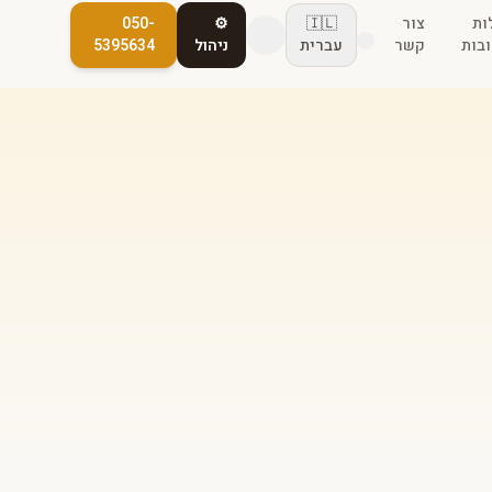
ות
צור
🇮🇱
⚙️
050-
בות
קשר
עברית
ניהול
5395634