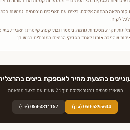
 ואיכותיות לעסקים מכל הסוגים — ממסעדות קטנות ועד רשתות גדולות
ור מלאה מהחווה אליכם, ביצים עם תאריכים מובטחים, גמישות בכמו
לכל לקוח.
לונות יוקרה, מסעדות גורמה, ביסטרו ובתי קפה, קייטרינג תאגידי, בתי 
יכות שהפכה אותנו לאחד מספקי הביצים המובילים בגוש דן.
וניינים בהצעת מחיר לאספקת ביצים בהרצליה
השאירו פרטים ונחזור אליכם תוך 24 שעות עם הצעה מותאמת.
050-5395634 (ערן)
054-4311157 (ישי)