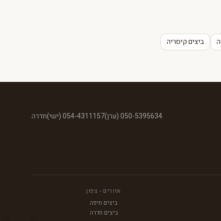
ה
ביצים קיסריה
050-5395634 (ערן)
054-4311157 (ישי)
חדרה
אזורים - צפון
ביצים חיפה
ביצים חדרה