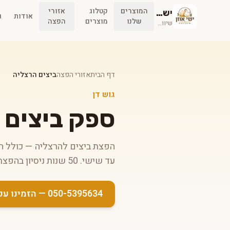
המוצרים
קטלוג
אזורי
ישי אוזן
אודות
ג
שלנו
מוצרים
הפצה
שיווק ביצים
דף הבית
אזורי הפצה
ביצים הרצליה
גוש דן
ספק ביצים 
עד שישי. 50 שנות ניסיון בהפצת ביצים איכותיות לכל סוגי העסקים.
050-5395634 — הזמינו עכשיו