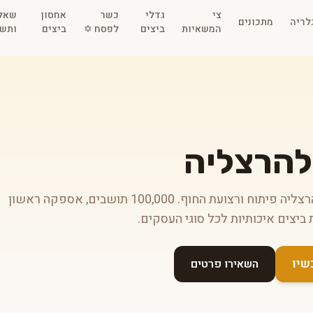
צי
גדלי
כשר
אחסון
שאל
לריה
מתכונים
המשאיות
ביצים
לפסח ✡️
ביצים
ותשו
להרצליה
הפצת ביצים להרצליה — כולל הרצליה פיתוח ורצועת החוף. 100,000 תושבים, אספקה ראשון
השאירו פרטים