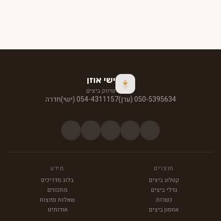
ישי אוזן
שיווק ביצים
050-5395634 (ערן)
054-4311157 (ישי)
חדרה
מוצרים
מידע
קטלוג ביצים
בלוג מדריכים
גדלי ביצים
מתכונים
כשרות
שאלות נפוצות
אחסון ביצים
אודותינו