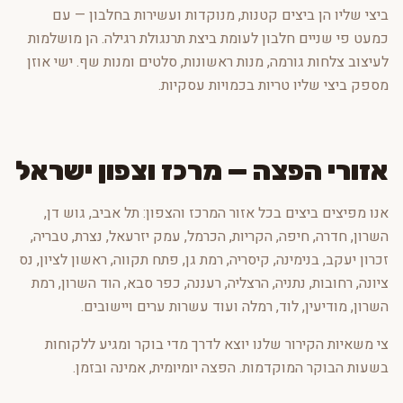
ביצי שליו הן ביצים קטנות, מנוקדות ועשירות בחלבון — עם
כמעט פי שניים חלבון לעומת ביצת תרנגולת רגילה. הן מושלמות
לעיצוב צלחות גורמה, מנות ראשונות, סלטים ומנות שף. ישי אוזן
מספק ביצי שליו טריות בכמויות עסקיות.
אזורי הפצה — מרכז וצפון ישראל
אנו מפיצים ביצים בכל אזור המרכז והצפון: תל אביב, גוש דן,
השרון, חדרה, חיפה, הקריות, הכרמל, עמק יזרעאל, נצרת, טבריה,
זכרון יעקב, בנימינה, קיסריה, רמת גן, פתח תקווה, ראשון לציון, נס
ציונה, רחובות, נתניה, הרצליה, רעננה, כפר סבא, הוד השרון, רמת
השרון, מודיעין, לוד, רמלה ועוד עשרות ערים ויישובים.
צי משאיות הקירור שלנו יוצא לדרך מדי בוקר ומגיע ללקוחות
בשעות הבוקר המוקדמות. הפצה יומיומית, אמינה ובזמן.