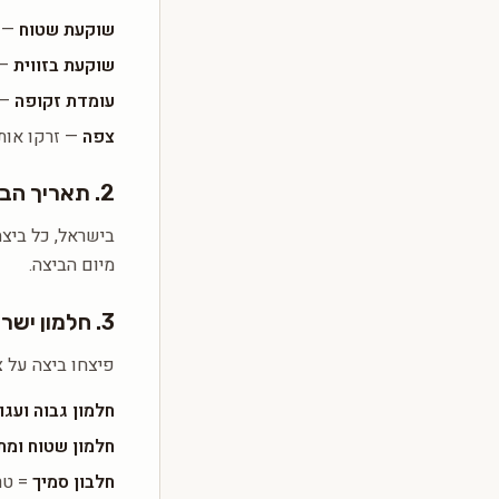
שוקעת שטוח
— טר
שוקעת בזווית
— טר
עומדת זקופה
— יש
צפה
— זרקו אות
2. תאריך הביצה
בישראל, כל ביצ
מיום הביצה.
3. חלמון ישר
פיצחו ביצה על צ
חלמון גבוה ועגו
חלמון שטוח ומ
חלבון סמיך
= טר