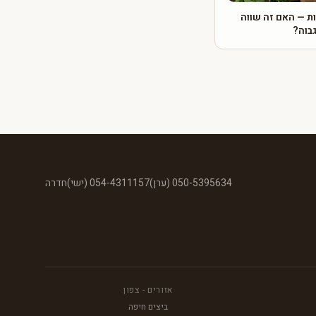
ות — האם זה שווה
בוה?
050-5395634 (ערן)
054-4311157 (ישי)
חדרה
אזורים - צפון
ביצים חיפה