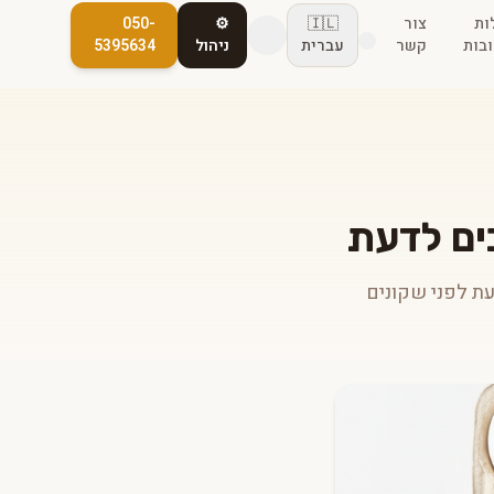
ות
צור
🇮🇱
⚙️
050-
בות
קשר
עברית
ניהול
5395634
עת לפני שקונים