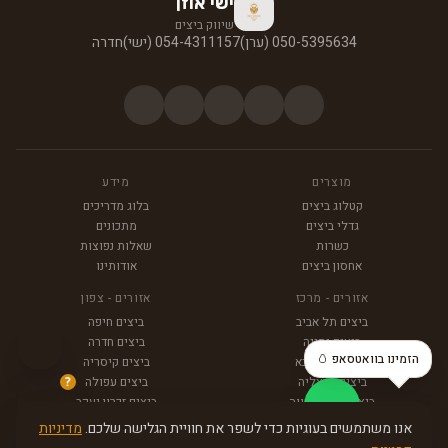
ישי אוזן
שיווק ביצים
050-5395634 (ערן)
054-4311157 (ישי)
חדרה
מוצרים
מידע
קטלוג ביצים
בלוג מדריכים
גדלי ביצים
מתכונים
כשרות
שאלות נפוצות
אחסון ביצים
אודותינו
אזורים - מרכז
אזורים - צפון
ביצים תל אביב
ביצים חיפה
ביצים נתניה
ביצים חדרה
הזמינו בוואטסאפ 🥚
ביצים כפר סבא
ביצים קיסריה
ביצים הרצליה
ביצים עפולה
?
ביצים פתח תקווה
ביצים זכרון יעקב
אנו משתמשים בעוגיות כדי לשפר את חוויית הגלישה שלכם.
מדיניות
מדיניות פרטיות
תקנון האתר
תנאי שימוש
|
|